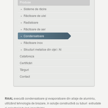
Produse
»
Sisteme de răcire
»
Răcitoare de ulei
»
Radiatoare
»
Răcitoare de aer
»
Condensatoare
»
Răcitoare inox
»
Structuri metalice din oţel / Al
Cataforeza
Certificări
Târguri
Contact
RAAL
execută condensatoare şi evaporatoare din aliaje de aluminiu,
utilizând tehnologia de brazare,
în soluţie constructivă cu tuburi extrudate
şi colectori tubulari (manifolds).