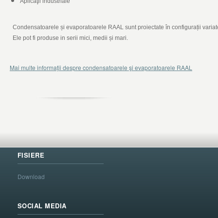
Aplicaţii industriale
Condensatoarele și evaporatoarele RAAL sunt proiectate în configurații variat
Ele pot fi produse in serii mici, medii și mari.
Mai multe informaţii despre condensatoarele şi evaporatoarele RAAL
FISIERE
Download
SOCIAL MEDIA