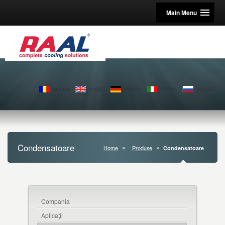
Main Menu
romana
english
deutsch
italiano
pусский
Condensatoare
Home
Produse
Condensatoare
Compania
Aplicaţii